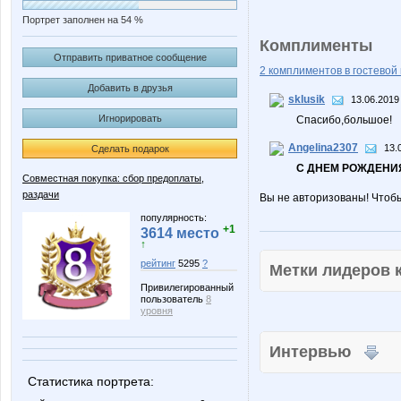
Портрет заполнен на 54 %
Комплименты
Отправить приватное сообщение
2 комплиментов в гостевой 
Добавить в друзья
sklusik
13.06.2019
Игнорировать
Спасибо,большое!
Angelina2307
13.
Сделать подарок
С ДНЕМ РОЖДЕНИЯ
Совместная покупка: сбор предоплаты,
раздачи
Вы не авторизованы! Чтоб
популярность:
+1
3614 место
↑
рейтинг
5295
?
Метки лидеров
Привилегированный
пользователь
8
уровня
Интервью
Статистика портрета: