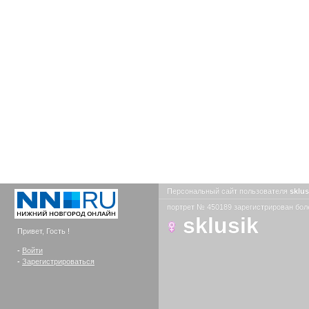
Персональный сайт пользователя
sklu
портрет № 450189 зарегистрирован боле
sklusik
Привет, Гость !
-
Войти
-
Зарегистрироваться