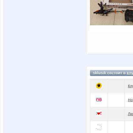
sklusik состоит в
кл
Кл
Но
Лю